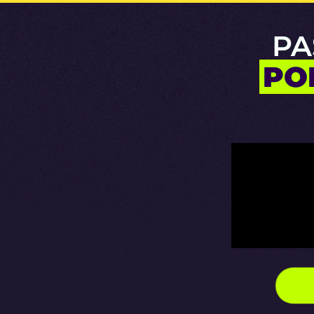
PA
PO