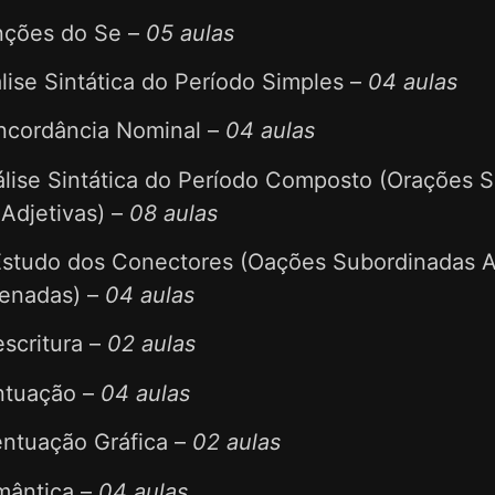
ções do Se –
05 aulas
ise Sintática do Período Simples –
04 aulas
cordância Nominal –
04 aulas
lise Sintática do Período Composto (Orações 
 Adjetivas) –
08 aulas
studo dos Conectores (Oações Subordinadas A
enadas) –
04 aulas
scritura –
02 aulas
tuação –
04 aulas
ntuação Gráfica –
02 aulas
ântica –
04 aulas