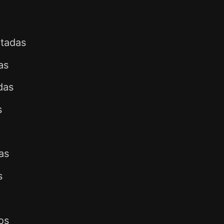
tadas
as
das
s
as
s
os