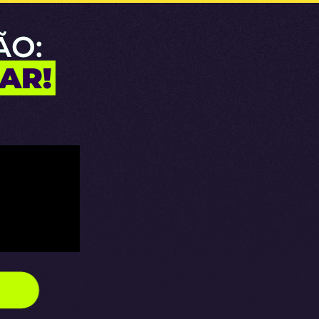
ÃO:
AR!