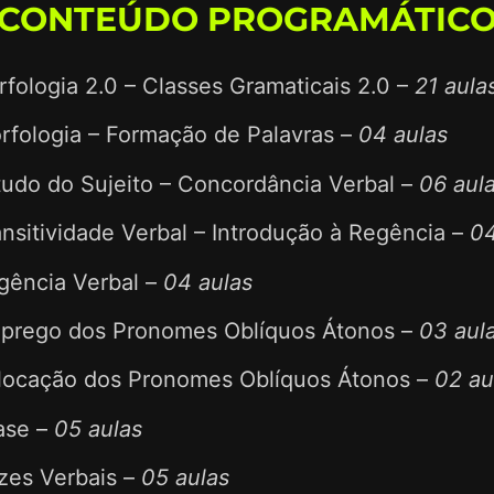
CONTEÚDO PROGRAMÁTIC
fologia 2.0 – Classes Gramaticais 2.0 –
21 aula
fologia – Formação de Palavras –
04 aulas
udo do Sujeito – Concordância Verbal –
06 aul
ansitividade Verbal – Introdução à Regência –
04
ência Verbal –
04 aulas
rego dos Pronomes Oblíquos Átonos –
03 aul
ocação dos Pronomes Oblíquos Átonos –
02 au
ase –
05 aulas
es Verbais –
05 aulas