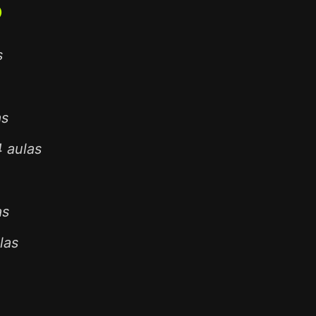
O
s
as
 aulas
as
las