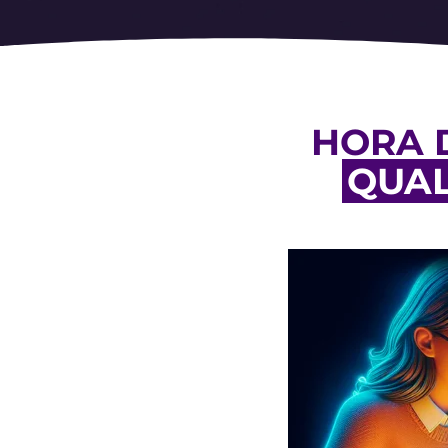
HORA 
QUAL