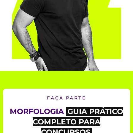
FABRÍCIO
DUTRA
Professor de língua portuguesa há nove anos,
sou formado pela UFRJ. Nasci no Rio de Janeiro,
mudei-me para Brasília em 2012, e foi a cidade
onde minha carreira começou de verdade.
Ministrei aulas de Língua Portuguesa principais
cursos preparatórios da capital dos concursos e
já ajudei milhares de alunos a conseguirem algo
que eles, de certa forma, achavam impossível:
aprender Gramática da Língua Portuguesa e
fazer uma prova em condições reais de passar.
Esse é mais que meu objetivo de vida, é a minha
missão, ajudar as pessoas alcançarem os seus