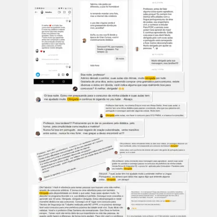
iniciante.
Seja você um estudante intermediário ou
avançado, o curso certamente fará você
aprender de forma completamente diferente e
inovadora.
DOMINE O QUE REALMENTE
IMPORTA