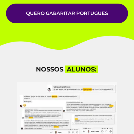
100%
on-line
, ou seja, você poderá assistir
de qualquer canto do Brasil.
QUAL O NÍVEL DO CURSO ?
Começa absolutamente do ZERO, pensando
em concursos públicos. Seja você um completo